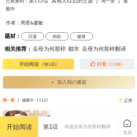
第112话 真相大白后的空虚
已更新到：
|
周一更 |
連
載中
作者：周君&盧敏
题材：
日漫
肉欲
健身
相关推荐：
岳母为何那样
都市
岳母为何那样翻译
岳母为何那样是哪部韩剧里的台词
开始阅读
好看
(第1话)
(1700)
岳母为何那样周君卢敏
岳母为何那样电视剧解说
+ 加入我の書架
岳母为何那样男主
韩漫岳母为何那样翻译
周一更
| 連載中 (112)
正序
韩漫岳母为何那样
岳母为何那样漫画
第1话 真希望岳母是我老婆…
免费
岳母为何那样漫画免费
开始阅读
第1话
韩漫岳母为何那样翻译
2024/08/04
首頁