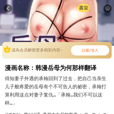
書架
成為会员解锁更多精彩内容~
註册/登入
漫画名称：韩漫岳母为何那样翻译
得知妻子外遇的承翰回到了过去，把自己当亲生
儿子般疼爱的岳母有个不可告人的祕密，承翰打
算利用这点对妻子复仇…「承翰…我们不可以这
样…」