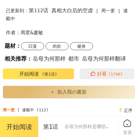
第112话 真相大白后的空虚
已更新到：
|
周一更 |
連
載中
作者：周君&盧敏
题材：
日漫
肉欲
健身
相关推荐：
岳母为何那样
都市
岳母为何那样翻译
岳母为何那样是哪部韩剧里的台词
开始阅读
好看
(第1话)
(1700)
岳母为何那样周君卢敏
岳母为何那样电视剧解说
+ 加入我の書架
岳母为何那样男主
韩漫岳母为何那样翻译
周一更
| 連載中 (112)
正序
韩漫岳母为何那样
岳母为何那样漫画
开始阅读
第1话
岳母为何那样是哪部韩剧里的台词
第1话 真希望岳母是我老婆…
首頁
免费
岳母为何那样漫画免费