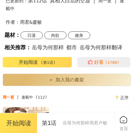
第112话 真相大白后的空虚
已更新到：
|
周一更 |
連
載中
作者：周君&盧敏
题材：
日漫
肉欲
健身
相关推荐：
岳母为何那样
都市
岳母为何那样翻译
岳母为何那样是哪部韩剧里的台词
开始阅读
好看
(第1话)
(1700)
岳母为何那样周君卢敏
岳母为何那样电视剧解说
+ 加入我の書架
岳母为何那样男主
韩漫岳母为何那样翻译
周一更
| 連載中 (112)
正序
韩漫岳母为何那样
岳母为何那样漫画
第1话 真希望岳母是我老婆…
免费
岳母为何那样漫画免费
开始阅读
第1话
岳母为何那样周君卢敏
2024/08/04
首頁