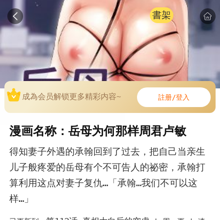
書架
成為会员解锁更多精彩内容~
註册/登入
漫画名称：岳母为何那样周君卢敏
得知妻子外遇的承翰回到了过去，把自己当亲生
儿子般疼爱的岳母有个不可告人的祕密，承翰打
算利用这点对妻子复仇…「承翰…我们不可以这
样…」