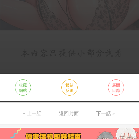
收藏
報錯
展開
網站
反饋
目錄
« 上一話
返回封面
下一話 »