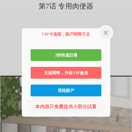
第7话 专用肉便器
VIP卡過期，賬戶閱幣不足
3秒快速註冊
充值閱幣，升級VIP會員
登陸賬戶
本內容只免費提供小部分試看